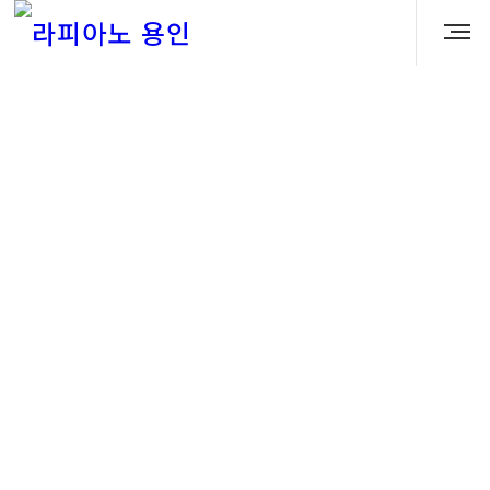
분양 Q&A
Q. 라피아노 용인 공세는 어떤 평형과
타입으로 구성되나요?
관리자
2026.05.03 15:55:55
조회 수: 48
A.
라피아노 용인 공세는 전용 84㎡를 중심으로
A·B·P1·P2·Pa1·Pa2·E 타입 등 다양한 평면 구성을
선보입니다. 가족 구성, 생활 방식, 공간 활용 목적에 따라
선택할 수 있도록 여러 타입이 마련되어 있습니다.