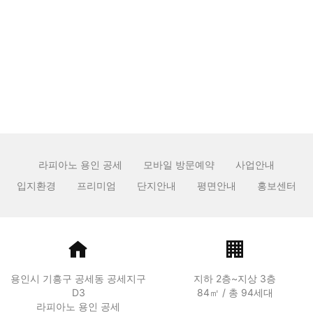
요?
관리자
2026.05.03
조회 수:
43
1
라피아노 용인 공세
모바일 방문예약
사업안내
입지환경
프리미엄
단지안내
평면안내
홍보센터
용인시 기흥구 공세동 공세지구
지하 2층~지상 3층
D3
84㎡ / 총 94세대
라피아노 용인 공세