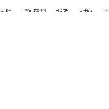
인 공세
모바일 방문예약
사업안내
입지환경
프
회원 가입할 수 없습니다.
로그인 유지
로그인
|
ID/PW 찾기
회원가입