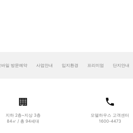
모바일 방문예약
사업안내
입지환경
프리미엄
단지안내
지하 2층~지상 3층
모델하우스 고객센터
84㎡ / 총 94세대
1600-4473