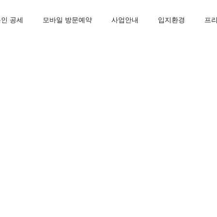
인 공세
모바일 방문예약
사업안내
입지환경
프
단지분석
글쓴이
날짜
등록된 글이 없습니다.